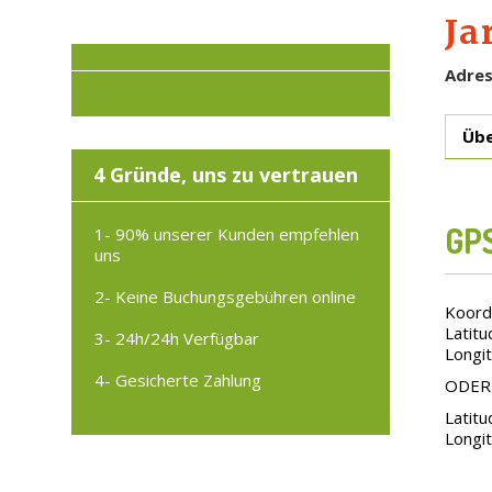
Ja
Adre
Übe
4 Gründe, uns zu vertrauen
GPS
1- 90% unserer Kunden empfehlen
uns
2- Keine Buchungsgebühren online
Koord
Latitu
3- 24h/24h Verfügbar
Longit
4- Gesicherte Zahlung
ODER
Latitu
Longit