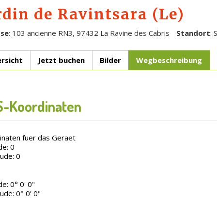
rdin de Ravintsara (Le)
sse
: 103 ancienne RN3, 97432 La Ravine des Cabris
Standort
: 
rsicht
Jetzt buchen
Bilder
Wegbeschreibung
-Koordinaten
inaten fuer das Geraet
de: 0
ude: 0
de: 0° 0' 0"
ude: 0° 0' 0"