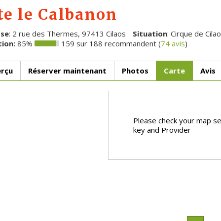
te le Calbanon
sse
: 2 rue des Thermes, 97413 Cilaos
Situation
: Cirque de Cila
ion:
85%
159 sur 188 recommandent (
74 avis
)
rçu
Réserver maintenant
Photos
Carte
Avis
Please check your map se
key and Provider