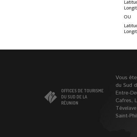
Latit
Longi
OU
Latitu
Longit
Vous êtes
du Sud de
OFFICES DE TOURISME
Entre-De
DU SUD DE LA
Cafres, L
RÉUNION
Tévelave
Saint-Phi