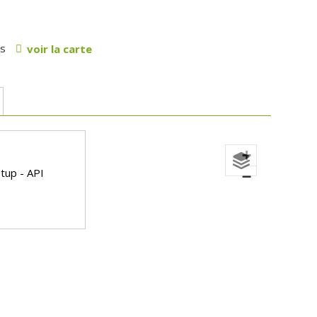
os
voir la carte
+
tup - API
−