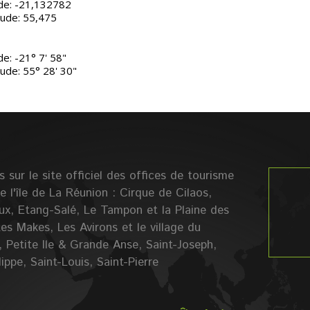
ude: -21,132782
tude: 55,475
de: -21° 7' 58"
ude: 55° 28' 30"
 sur le site officiel des offices de tourisme
 l'île de La Réunion : Cirque de Cilaos,
ux, Etang-Salé, Le Tampon et la Plaine des
es Makes, Les Avirons et le village du
, Petite Ile & Grande Anse, Saint-Joseph,
lippe, Saint-Louis, Saint-Pierre